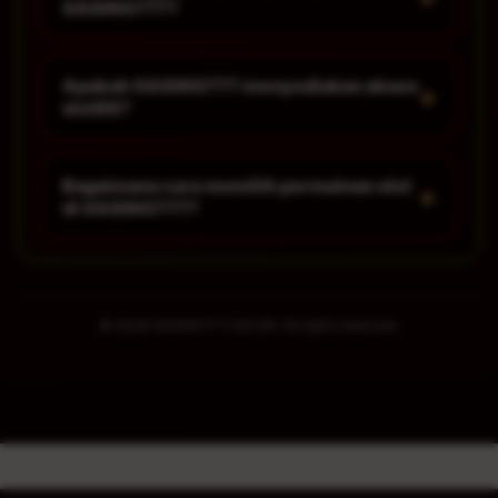
GASING777?
Apakah GASING777 menyediakan akses
+
slot88?
Bagaimana cara memilih permainan slot
+
di GASING777?
© 2026 GASING777 GACOR. All rights reserved.
GASING777
>
SLOT
>
GASING777
Buka
Footer Navigation