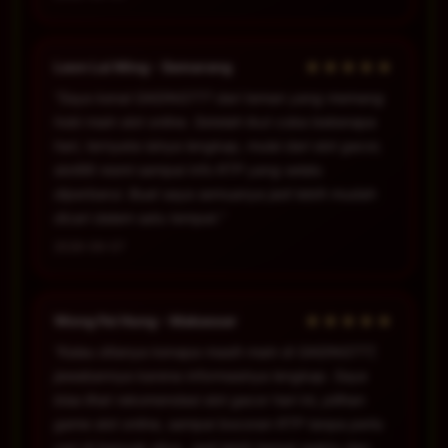
★★★★★
Leon Lai Ming - Semarang
“Saya kenal GASING777 dari teman yang memang
hobi main slot online. Setelah ikut coba beberapa
hari, ternyata isinya lengkap, mulai dari slot gacor,
slot88 resmi sampai info RTP yang selalu
diperbarui. Buat saya semuanya jadi lebih mudah
dicari dalam satu tempat.”
2026-06-07
★★★★★
Wong Fei Hung - Makassar
“Kalau ditanya kenapa masih main di GASING777,
jawabannya karena informasinya lengkap. Saya
bisa lihat rekomendasi slot gacor hari ini, pilihan
game slot online, sampai bocoran RTP tanpa perlu
cari di banyak situs. Jadi lebih hemat waktu dan