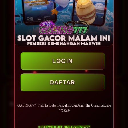
MINIMAL DEPOSIT
10.000 Ribu
MINIMAL WITHDRAW
25.000 Ribu
LAYANAN SUPPORT
24/7
LOGIN
DAFTAR
TESTIMONI
Bukti Testimoni Pengguna GASING777
GASING777 | Palu Es Baby Penguin Buka Jalan The Great Icescape
PG Soft
★★★★★
Chow Yun Fat - Jakarta
© COPYRIGHT 2026 GASING777