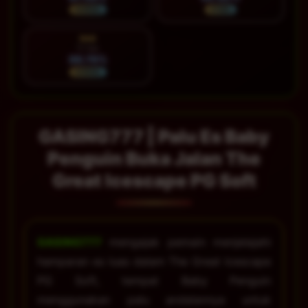
NORMAL
STABIL
RAB
12 Agu
88.76%
NORMAL
GASING777 | Palu Es Baby
Penguin Buka Jalan The
Great Icescape PG Soft
GASING777
mengajak pemain menjelajahi
hamparan es luas dalam The Great Icescape
PG Soft, tempat Baby Penguin
menggunakan palu andalannya untuk